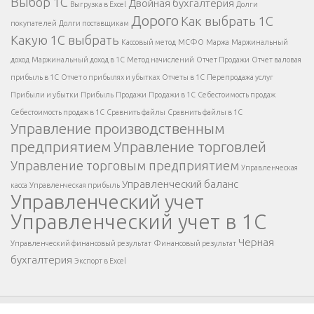
Выбор 1С
Двойная бухгалтерия
Выгрузка в Excel
Долги
Дорого
Как выбрать 1С
покупателей
Долги поставщикам
Какую 1С выбрать
Кассовый метод
МСФО
Маржа
Маржинальный
доход
Маржинальный доход в 1С
Метод начислений
Отчет Продажи
Отчет валовая
прибыль в 1С
Отчет о прибылях и убытках
Отчеты в 1С
Перепродажа услуг
Прибыли и убытки
Прибыль
Продажи
Продажи в 1С
Себестоимость продаж
Себестоимость продаж в 1С
Сравнить файлы
Сравнить файлы в 1С
Управление производственным
предприятием
Управление торговлей
Управление торговым предприятием
Управленческая
Управленческий баланс
касса
Управленческая прибыль
Управленческий учет
Управленческий учет в 1С
Черная
Управленческий финансовый результат
Финансовый результат
бухгалтерия
Экспорт в Excel