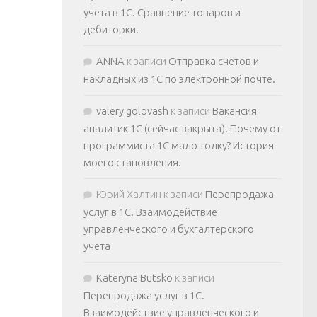
учета в 1С. Сравнение товаров и
дебиторки.
ANNA
к записи
Отправка счетов и
накладных из 1С по электронной почте.
valery golovash
к записи
Вакансия
аналитик 1С (сейчас закрыта). Почему от
программиста 1С мало толку? История
моего становления.
Юрий Халтин
к записи
Перепродажа
услуг в 1С. Взаимодействие
управленческого и бухгалтерского
учета
Kateryna Butsko
к записи
Перепродажа услуг в 1С.
Взаимодействие управленческого и