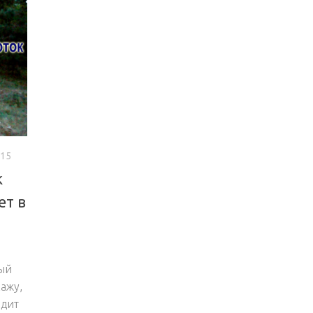
015
к
ет в
ый
ажу,
одит