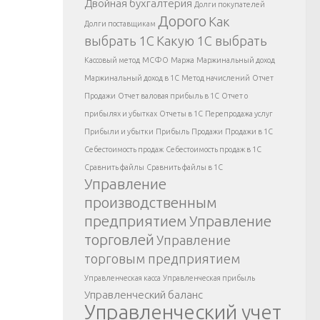
Двойная бухгалтерия
Долги покупателей
Дорого
Как
Долги поставщикам
выбрать 1С
Какую 1С выбрать
Кассовый метод
МСФО
Маржа
Маржинальный доход
Маржинальный доход в 1С
Метод начислений
Отчет
Продажи
Отчет валовая прибыль в 1С
Отчет о
прибылях и убытках
Отчеты в 1С
Перепродажа услуг
Прибыли и убытки
Прибыль
Продажи
Продажи в 1С
Себестоимость продаж
Себестоимость продаж в 1С
Сравнить файлы
Сравнить файлы в 1С
Управление
производственным
предприятием
Управление
торговлей
Управление
торговым предприятием
Управленческая касса
Управленческая прибыль
Управленческий баланс
Управленческий учет