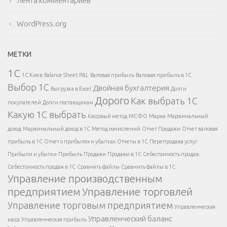
Лента комментариев
WordPress.org
МЕТКИ
1С
1С Киев
Balance Sheet
P&L
Валовая прибыль
Валовая прибыль в 1С
Выбор 1С
Двойная бухгалтерия
Выгрузка в Excel
Долги
Дорого
Как выбрать 1С
покупателей
Долги поставщикам
Какую 1С выбрать
Кассовый метод
МСФО
Маржа
Маржинальный
доход
Маржинальный доход в 1С
Метод начислений
Отчет Продажи
Отчет валовая
прибыль в 1С
Отчет о прибылях и убытках
Отчеты в 1С
Перепродажа услуг
Прибыли и убытки
Прибыль
Продажи
Продажи в 1С
Себестоимость продаж
Себестоимость продаж в 1С
Сравнить файлы
Сравнить файлы в 1С
Управление производственным
предприятием
Управление торговлей
Управление торговым предприятием
Управленческая
Управленческий баланс
касса
Управленческая прибыль