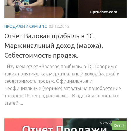
ПРОДАЖИ И CRM В 1С
02.12.2015
Отчет Валовая прибыль в 1С.
Маржинальный доход (маржа).
Себестоимость продаж.
Изучаем отчет «Валовая прибыль» в 1С. Говорим о
таких понятиях, как маржинальный доход (маржа) и
себестоимость продаж. Официальные и
неофициальные (черные) затраты на приобретение
товаров. Перепродажа услуг. В одной из прошлых
статей,...
197