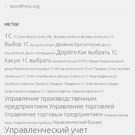
WordPress.org
МЕТКИ
1С
1С Киев
Balance Sheet
P&L
Валовая прибыль
Валовая прибыль в 1С
Выбор 1С
Двойная бухгалтерия
Выгрузка в Excel
Долги
Дорого
Как выбрать 1С
покупателей
Долги поставщикам
Какую 1С выбрать
Кассовый метод
МСФО
Маржа
Маржинальный
доход
Маржинальный доход в 1С
Метод начислений
Отчет Продажи
Отчет валовая
прибыль в 1С
Отчет о прибылях и убытках
Отчеты в 1С
Перепродажа услуг
Прибыли и убытки
Прибыль
Продажи
Продажи в 1С
Себестоимость продаж
Себестоимость продаж в 1С
Сравнить файлы
Сравнить файлы в 1С
Управление производственным
предприятием
Управление торговлей
Управление торговым предприятием
Управленческая
Управленческий баланс
касса
Управленческая прибыль
Управленческий учет