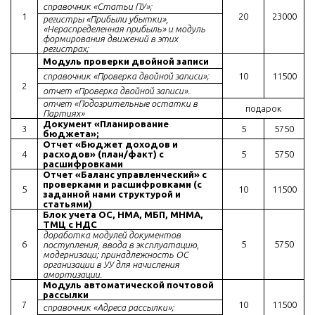
справочник «Статьи ПУ»;
1
20
23000
регистры «Прибыли убытки»,
«Нераспределенная прибыль» и модуль
формирования движений в этих
регистрах;
Модуль проверки двойной записи
справочник «Проверка двойной записи»;
10
11500
2
отчет «Проверка двойной записи».
отчет «Подозрительные остатки в
подарок
Партиях»
Документ «Планирование
3
5
5750
бюджета»;
Отчет «Бюджет доходов и
4
расходов» (план/факт) с
5
5750
расшифровками
Отчет «Баланс управленческий» с
проверками и расшифровками (с
5
10
11500
заданной нами
структурой
и
статьями)
Блок учета ОС, НМА, МБП, МНМА,
ТМЦ с НДС
доработка модулей документов
6
5
5750
поступления, ввода в эксплуатацию,
модернизаци
; принадлежность ОС
организации в УУ для начисления
амортизации.
Модуль автоматической почтовой
рассылки
7
10
11500
справочник «Адреса рассылки»;