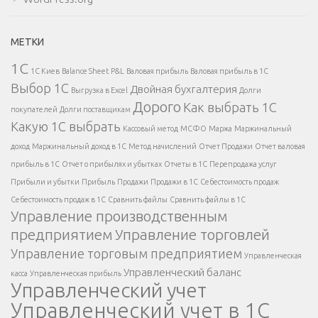
МЕТКИ
1С
1С Киев
Balance Sheet
P&L
Валовая прибыль
Валовая прибыль в 1С
Выбор 1С
Двойная бухгалтерия
Выгрузка в Excel
Долги
Дорого
Как выбрать 1С
покупателей
Долги поставщикам
Какую 1С выбрать
Кассовый метод
МСФО
Маржа
Маржинальный
доход
Маржинальный доход в 1С
Метод начислений
Отчет Продажи
Отчет валовая
прибыль в 1С
Отчет о прибылях и убытках
Отчеты в 1С
Перепродажа услуг
Прибыли и убытки
Прибыль
Продажи
Продажи в 1С
Себестоимость продаж
Себестоимость продаж в 1С
Сравнить файлы
Сравнить файлы в 1С
Управление производственным
предприятием
Управление торговлей
Управление торговым предприятием
Управленческая
Управленческий баланс
касса
Управленческая прибыль
Управленческий учет
Управленческий учет в 1С