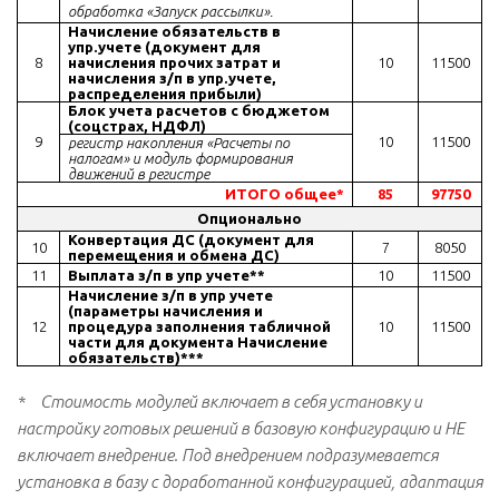
обработка «Запуск рассылки».
Начисление обязательств в
упр.учете
(документ для
8
начисления прочих затрат и
10
11500
начисления з/п в
упр.учете
,
распределения прибыли)
Блок учета расчетов с бюджетом
(соцстрах, НДФЛ)
9
10
11500
регистр накопления «Расчеты по
налогам» и модуль формирования
движений в регистре
ИТОГО общее*
85
97750
Опционально
Конвертация ДС (документ для
10
7
8050
перемещения и обмена ДС)
11
Выплата з/п в упр учете**
10
11500
Начисление з/п в упр учете
(параметры начисления и
12
процедура заполнения табличной
10
11500
части для документа Начисление
обязательств)***
* Стоимость модулей включает в себя установку и
настройку готовых решений в базовую конфигурацию и НЕ
включает внедрение. Под внедрением подразумевается
установка в базу с доработанной конфигурацией, адаптация